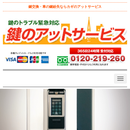
鍵交換・車の鍵紛失ならカギのアットサービス
オフィス出入口のスマートキー管
理術！鍵紛失・情報漏洩を防ぐチェ
ックリスト
July 2, 2026 11:00 am
|
鍵トラブル
、
鍵交換
、
鍵屋の教える防犯
、
鍵開け
|
記事監修 鍵のアットサービス 代表 戸田京介
|
0
ICカード
オフィス
スマートキー
N
a
v
i
g
a
t
i
o
n