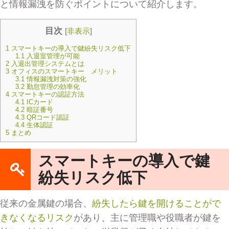
と情報漏洩を防ぐポイントについて紹介します。
目次
[
非表示
]
1
スマートキーの導入で鍵紛失リスク低下
1.1
入退室管理が可能
2
入退出管理システムとは
3
オフィスのスマートキー メリット
3.1
情報漏洩対策の強化
3.2
勤怠管理の効率化
4
スマートキーの認証方法
4.1
ICカード
4.2
暗証番号
4.3
QRコード認証
4.4
生体認証
5
まとめ
スマートキーの導入で鍵
紛失リスク低下
従来の金属鍵の場合、
紛失したら鍵を開けることがで
きなくなるリスク
があり、主に管理職や役職者が鍵を