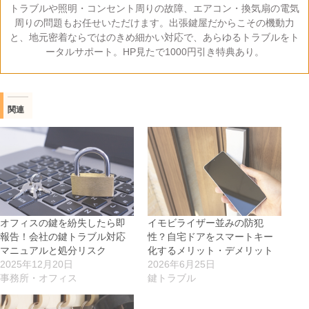
トラブルや照明・コンセント周りの故障、エアコン・換気扇の電気
周りの問題もお任せいただけます。出張鍵屋だからこその機動力
と、地元密着ならではのきめ細かい対応で、あらゆるトラブルをト
ータルサポート。HP見たで1000円引き特典あり。
関連
オフィスの鍵を紛失したら即
イモビライザー並みの防犯
報告！会社の鍵トラブル対応
性？自宅ドアをスマートキー
マニュアルと処分リスク
化するメリット・デメリット
2025年12月20日
2026年6月25日
事務所・オフィス
鍵トラブル