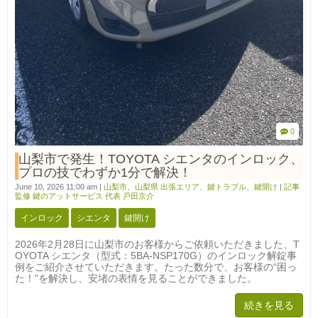
0
山梨市で発生！TOYOTA シエンタのインロック、
プロの技でわずか1分で解決！
June 10, 2026 11:00 am
|
山梨市
、
山梨県 出張エリア
、
鍵トラブル
、
鍵開け
|
記事
監修 鍵のアットサービス 代表 戸田京介
インロック
シエンタ
鍵開け
2026年2月28日に山梨市のお客様からご依頼いただきました、T
OYOTA シエンタ（型式：5BA-NSP170G）のインロック解錠事
例をご紹介させていただきます。たった数分で、お客様の“困っ
た！”を解決し、安堵の表情を見ることができました。
続きを見る