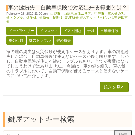
車の鍵紛失 自動車保険で対応出来る範囲とは？
February 28, 2022 11:00 am
|
山梨市
、
山梨県 出張エリア
、
甲府市
、
車の鍵紛失
、
鍵トラブル
、
鍵作成
、
鍵紛失
、
鍵開け
|
記事監修 鍵のアットサービス 代表 戸田京
介
イモビライザー
インロック
ドアの開錠
合鍵
自動車保険
車の盗難
鍵のトラブル
鍵の紛失
家の鍵の紛失は火災保険が使えるケースがあります。車の鍵を紛
失した場合、自動車保険は使えないケースが多く困ります。しか
し、自動車保険が使える鍵のトラブルもあり、全てが実費になっ
てしまうわけではありません。 今回は、車の鍵を紛失、車の鍵
のトラブルにおいて、自動車保険が使えるケースと使えないケー
スについて紹介します。
続きを見る
鍵屋アットキー検索