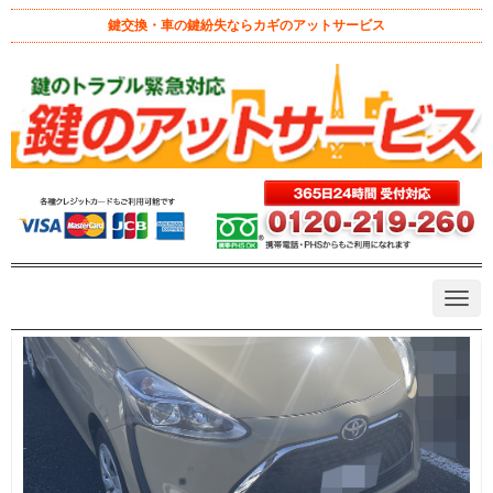
鍵交換・車の鍵紛失ならカギのアットサービス
インロック
N
a
v
i
g
a
t
i
o
n