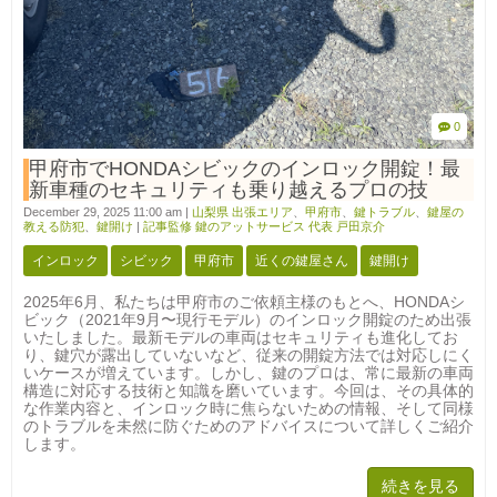
0
甲府市でHONDAシビックのインロック開錠！最
新車種のセキュリティも乗り越えるプロの技
December 29, 2025 11:00 am
|
山梨県 出張エリア
、
甲府市
、
鍵トラブル
、
鍵屋の
教える防犯
、
鍵開け
|
記事監修 鍵のアットサービス 代表 戸田京介
インロック
シビック
甲府市
近くの鍵屋さん
鍵開け
2025年6月、私たちは甲府市のご依頼主様のもとへ、HONDAシ
ビック（2021年9月〜現行モデル）のインロック開錠のため出張
いたしました。最新モデルの車両はセキュリティも進化してお
り、鍵穴が露出していないなど、従来の開錠方法では対応しにく
いケースが増えています。しかし、鍵のプロは、常に最新の車両
構造に対応する技術と知識を磨いています。今回は、その具体的
な作業内容と、インロック時に焦らないための情報、そして同様
のトラブルを未然に防ぐためのアドバイスについて詳しくご紹介
します。
続きを見る