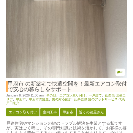
0
甲府市 の新築宅で快適空間を！最新エアコン取付
で安心の暮らしをサポート
January 8, 2026 11:00 am
|
その他
、
エアコン取り付け
、
一戸建て
、
山梨県 出張エ
リア
、
甲府市
、
甲府市の鍵屋
、
鍵の対応箇所
|
記事監修 鍵のアットサービス 代表
戸田京介
エアコン取り付け
室内工事
甲府市
近くの鍵屋さん
戸建住宅やマンションの鍵のトラブル解決を生業とする私です
が、実はごく稀に、その専門知識と技術を活かして、お客様の暮
らしをより豊かにするお手伝いをすることがあります。今回は、