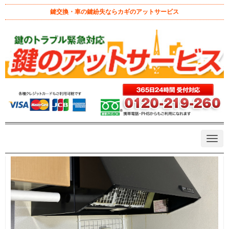
鍵交換・車の鍵紛失ならカギのアットサービス
室内工事
N
a
v
i
g
a
t
i
o
n