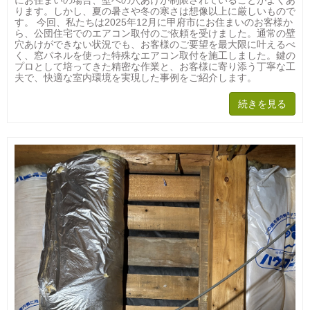
にお住まいの場合、壁への穴あけが制限されていることがよくあ
ります。しかし、夏の暑さや冬の寒さは想像以上に厳しいもので
す。 今回、私たちは2025年12月に甲府市にお住まいのお客様か
ら、公団住宅でのエアコン取付のご依頼を受けました。通常の壁
穴あけができない状況でも、お客様のご要望を最大限に叶えるべ
く、窓パネルを使った特殊なエアコン取付を施工しました。鍵の
プロとして培ってきた精密な作業と、お客様に寄り添う丁寧な工
夫で、快適な室内環境を実現した事例をご紹介します。
続きを見る