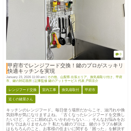
0
甲府市でレンジフード交換！鍵のプロがスッキリ
快適キッチンを実現
January 23, 2026 11:00 am
|
その他
、
山梨県 出張エリア
、
換気扇取り付け
、
甲府
市
、
鍵の対応箇所
|
記事監修 鍵のアットサービス 代表 戸田京介
レンジフード交換
室内工事
換気扇取付
甲府市
近くの鍵屋さん
キッチンのレンジフード。毎日使う場所だからこそ、油汚れや換
気効率が気になりますよね。「古くなったレンジフードを交換し
たいけど、どこに頼めばいいかわからない…」そんなお悩みをお
持ちではありませんか？ 私たち鍵のプロは、鍵のトラブル解決
はもちろんのこと、お客様の住まいに関する「困った」を解決す