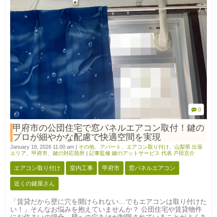
0
甲府市の公団住宅で窓パネルエアコン取付！鍵の
プロが細やかな配慮で快適空間を実現
January 18, 2026 11:00 am
|
その他
、
アパート
、
エアコン取り付け
、
山梨県 出張
エリア
、
甲府市
、
鍵の対応箇所
|
記事監修 鍵のアットサービス 代表 戸田京介
エアコン取り付け
室内工事
甲府市
窓パネルエアコン
近くの鍵屋さん
「賃貸だから壁に穴を開けられない…でもエアコンは取り付けた
い！」そんなお悩みを抱えていませんか？ 公団住宅や賃貸物件