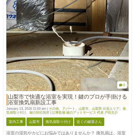
0
山梨市で快適な浴室を実現！鍵のプロが手掛ける
浴室換気扇新設工事
January 13, 2026 11:00 am
|
その他
、
アパート
、
山梨市
、
山梨県 出張エリア
、
換
気扇取り付け
、
鍵の対応箇所
|
記事監修 鍵のアットサービス 代表 戸田京介
室内工事
山梨市
換気扇取り付け
近くの鍵屋さん
浴室の湿気やカビにお悩みではありませんか？ 換気扇は、浴室