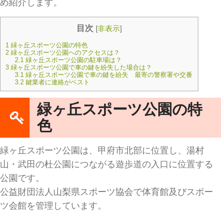
め紹介します。
目次
[
非表示
]
1
緑ヶ丘スポーツ公園の特色
2
緑ヶ丘スポーツ公園へのアクセスは？
2.1
緑ヶ丘スポーツ公園の駐車場は？
3
緑ヶ丘スポーツ公園で車の鍵を紛失した場合は？
3.1
緑ヶ丘スポーツ公園で車の鍵を紛失 最寄の警察署や交番
3.2
鍵業者に連絡がベスト
緑ヶ丘スポーツ公園の特
色
緑ヶ丘スポーツ公園は、甲府市北部に位置し、湯村
山・武田の杜公園につながる遊歩道の入口に位置する
公園です。
公益財団法人山梨県スポーツ協会で体育館及びスポー
ツ会館を管理しています。