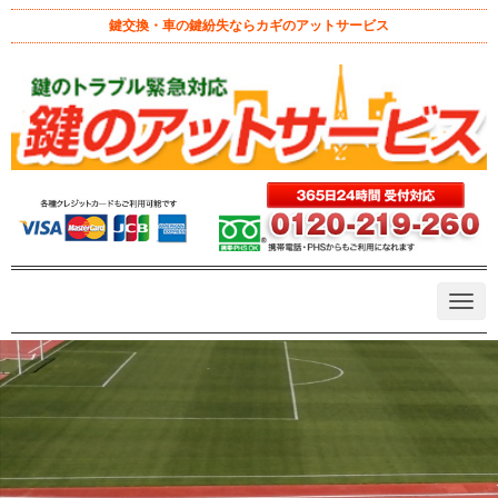
鍵交換・車の鍵紛失ならカギのアットサービス
甲府市緑ヶ丘スポーツ公園でイモ
ビライザー付車の鍵を紛失した場
合の対応
September 24, 2024 11:00 am
|
イモビライザー
、
山梨県 出張エリ
ア
、
甲府市
、
車の鍵紛失
、
鍵トラブル
、
鍵交換
、
鍵作成
、
鍵屋の教
える防犯
、
鍵紛失
、
鍵開け
|
記事監修 鍵のアットサービス 代表 戸
田京介
|
0
イモビライザー
甲府市緑ヶ丘スポーツ公園
車の鍵トラブル
車の鍵紛失
N
近くの鍵屋さん
鍵交換
鍵開け
防犯
駐車場
a
v
i
g
a
t
i
o
n