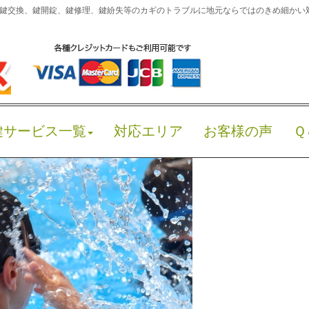
】 鍵交換、鍵開錠、鍵修理、鍵紛失等のカギのトラブルに地元ならではのきめ細かい
ールでイモビライザー付車の鍵を紛失し
 出張エリア
、
甲府市
、
甲府市の鍵屋
、
車の鍵紛失
、
鍵トラブル
、
鍵交
アットサービス 代表 戸田京介
|
0
車の鍵紛失
近くの鍵屋さん
鍵開け
防犯
駐車場
鍵サービス一覧
対応エリア
お客様の声
Ｑ