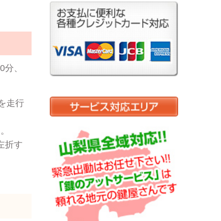
0分、
を走行
す。
左折す