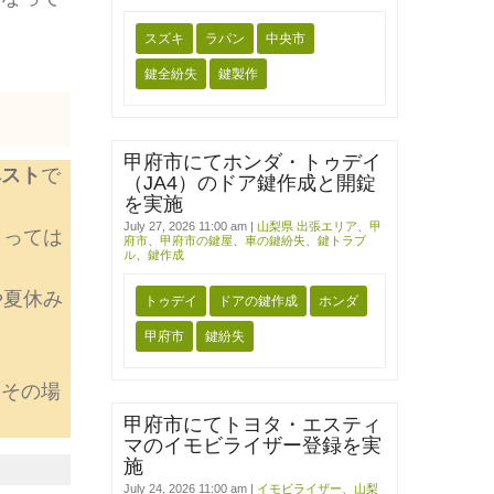
スズキ
ラパン
中央市
鍵全紛失
鍵製作
甲府市にてホンダ・トゥデイ
ベスト
で
（JA4）のドア鍵作成と開錠
を実施
July 27, 2026 11:00 am
|
山梨県 出張エリア
、
甲
よっては
府市
、
甲府市の鍵屋
、
車の鍵紛失
、
鍵トラブ
ル
、
鍵作成
や夏休み
トゥデイ
ドアの鍵作成
ホンダ
甲府市
鍵紛失
てその場
甲府市にてトヨタ・エスティ
マのイモビライザー登録を実
施
July 24, 2026 11:00 am
|
イモビライザー
、
山梨