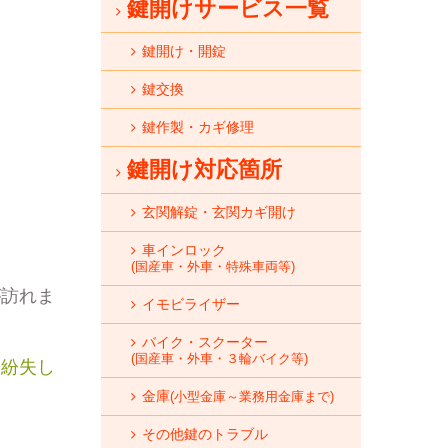
鍵開けサービス一覧
鍵開け・開錠
鍵交換
鍵作製・カギ修理
鍵開け対応箇所
玄関解錠・玄関カギ開け
車インロック
(国産車・外車・特殊車両等)
が訪れま
イモビライザー
バイク・スクーター
(国産車・外車・３輪バイク等)
を紛失し
金庫
(小型金庫～業務用金庫まで)
その他鍵のトラブル