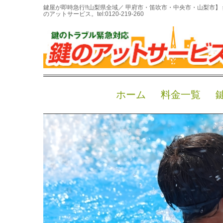
鍵屋が即時急行!!山梨県全域／ 甲府市・笛吹市・中央市・山梨市
のアットサービス。
tel:0120-219-260
自動下書きつつじヶ崎温泉プ
の対応自動下書き
September 14, 2024 11:00 am
|
イモビライザー
、
山梨県
成
、
鍵屋の教える防犯
、
鍵紛失
、
鍵開け
|
記事監修 鍵の
つつじヶ崎温泉プール
イモビライザー
車の鍵トラブル
ホーム
料金一覧