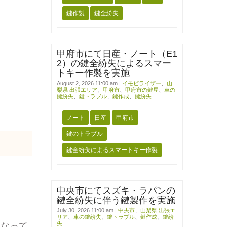
鍵作製
鍵全紛失
甲府市にて日産・ノート（E1
2）の鍵全紛失によるスマー
トキー作製を実施
August 2, 2026 11:00 am
|
イモビライザー
、
山
梨県 出張エリア
、
甲府市
、
甲府市の鍵屋
、
車の
鍵紛失
、
鍵トラブル
、
鍵作成
、
鍵紛失
ノート
日産
甲府市
鍵のトラブル
鍵全紛失によるスマートキー作製
中央市にてスズキ・ラパンの
鍵全紛失に伴う鍵製作を実施
July 30, 2026 11:00 am
|
中央市
、
山梨県 出張エ
リア
、
車の鍵紛失
、
鍵トラブル
、
鍵作成
、
鍵紛
失
になって