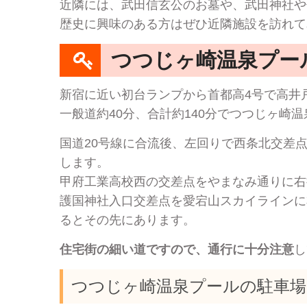
近隣には、武田信玄公のお墓や、武田神社や
歴史に興味のある方はぜひ近隣施設を訪れて
つつじヶ崎温泉プー
新宿に近い初台ランプから首都高4号で高井戸
一般道約40分、合計約140分でつつじヶ崎
国道20号線に合流後、左回りで西条北交差
します。
甲府工業高校西の交差点をやまなみ通りに右
護国神社入口交差点を愛宕山スカイラインに
るとその先にあります。
住宅街の細い道ですので、通行に十分注意
し
つつじヶ崎温泉プールの駐車場