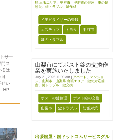
県 出張エリア
、
甲府市
、
甲府市の鍵屋
、
車の鍵
紛失
、
鍵トラブル
、
鍵作成
イモビライザーの登録
エスティマ
トヨタ
甲府市
鍵のトラブル
ットサー
専門ス
山梨市にてポスト錠の交換作
交換は
業を実施いたしました
応可
July 21, 2026 11:00 am
|
アパート
、
マンショ
ン
、
山梨市
、
山梨県 出張エリア
、
鍵の対応箇
任せい
所
、
鍵トラブル
、
鍵交換
。HP
ポストの鍵修理
ポスト錠の交換
山梨市
鍵トラブル
防犯対策
出張鍵屋・鍵ドットコムサービスグル