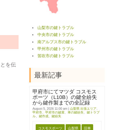
山梨市の鍵トラブル
中央市の鍵トラブル
南アルプス市の鍵トラブル
甲州市の鍵トラブル
笛吹市の鍵トラブル
ことを伝
最新記事
甲府市にてマツダ コスモス
ポーツ（L10B）の鍵全紛失
から鍵作製までの全記録
August 5, 2026 11:00 am
|
山梨県 出張エリア
、
甲府市
、
甲府市の鍵屋
、
車の鍵紛失
、
鍵トラブ
ル
、
鍵作成
、
鍵紛失
コスモスポーツ
山梨県
旧車