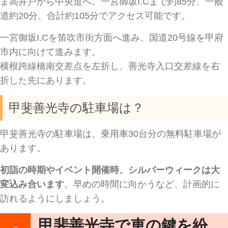
ま高井戸から中央道へ。一宮御坂I.Cまで約85分、一般
道約20分、合計約105分でアクセス可能です。
一宮御坂I.Cを笛吹市街方面へ進み、国道20号線を甲府
市内に向けて進みます。
横根跨線橋南交差点を左折し、善光寺入口交差線を右
折した先にあります。
甲斐善光寺の駐車場は？
甲斐善光寺の駐車場は、乗用車30台分の無料駐車場が
あります。
初詣の時期やイベント開催時、シルバーウィークは大
変込み合います
。早めの時間に向かうなど、計画的に
訪れるようにしましょう。
甲斐善光寺で車の鍵を紛