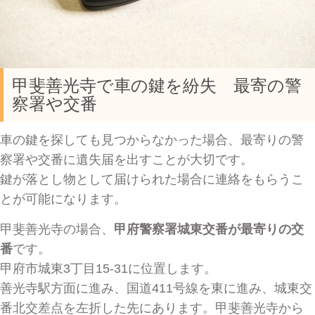
甲斐善光寺で車の鍵を紛失 最寄の警
察署や交番
車の鍵を探しても見つからなかった場合、最寄りの警
察署や交番に遺失届を出すことが大切です。
鍵が落とし物として届けられた場合に連絡をもらうこ
とが可能になります。
甲斐善光寺の場合、
甲府警察署城東交番が最寄りの交
番
です。
甲府市城東3丁目15-31に位置します。
善光寺駅方面に進み、国道411号線を東に進み、城東交
番北交差点を左折した先にあります。甲斐善光寺から