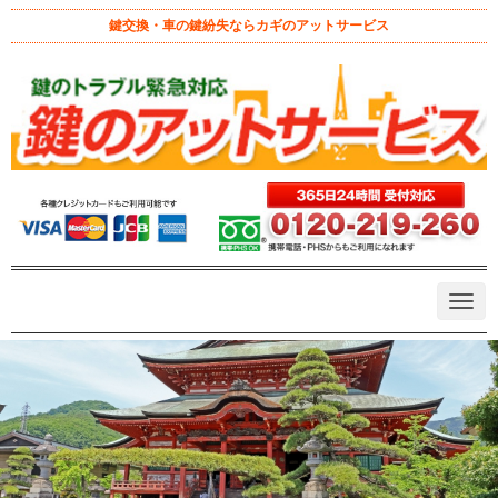
鍵交換・車の鍵紛失ならカギのアットサービス
甲斐善光寺でイモビライザー付車
の鍵を紛失した場合の対応
February 9, 2024 11:00 am
|
山梨県 出張エリア
、
甲府市
|
記事監修
鍵のアットサービス 代表 戸田京介
|
0
イモビライザー
甲斐善光寺
車の鍵トラブル
車の鍵紛失
近くの鍵屋さん
鍵作成
鍵開け
N
a
v
i
g
a
t
i
o
n