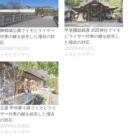
甲斐國総鎮護 武田神社でイモ
舞鶴城公園でイモビライザー
ビライザー付車の鍵を紛失し
付車の鍵を紛失した場合の対
た場合の対応
応
2023年4月21日
2025年7月12日
イモビライザー
イモビライザー
玉屋 甲州夢小路でイモビライ
ザー付車の鍵を紛失した場合
の対応
2024年1月30日
イモビライザー