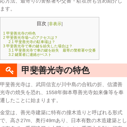
応方法、最寄りの警察署や交番・駐在所も含め紹介し
ます。
目次
[
非表示
]
1
甲斐善光寺の特色
2
甲斐善光寺場へのアクセスは？
2.1
甲斐善光寺の駐車場は？
3
甲斐善光寺で車の鍵を紛失した場合は？
3.1
甲斐善光寺で車の鍵を紛失 最寄の警察署や交番
3.2
鍵業者に連絡がベスト
甲斐善光寺の特色
甲斐善光寺は、武田信玄が川中島の合戦の折、信濃善
光寺の焼失を恐れ、1558年御本尊善光寺如来像等を奉
遷したことに始まります。
金堂は、善光寺建築に特有の撞木造りと呼ばれる形式
で、高さ27m、奥行49mあり、日本有数の木造建築とし