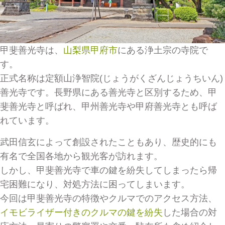
甲斐善光寺は、
山梨県甲府市
にある浄土宗の寺院で
す。
正式名称は定額山浄智院(じょうがくざんじょうちいん)
善光寺です。長野県にある善光寺と区別するため、甲
斐善光寺と呼ばれ、甲州善光寺や甲府善光寺とも呼ば
れています。
武田信玄によって創設されたこともあり、歴史的にも
有名で全国各地から観光客が訪れます。
しかし、甲斐善光寺で車の鍵を紛失してしまったら帰
宅困難になり、対処方法に困ってしまいます。
今回は甲斐善光寺の特徴やクルマでのアクセス方法、
イモビライザー付きのクルマの鍵を紛失
した場合の対