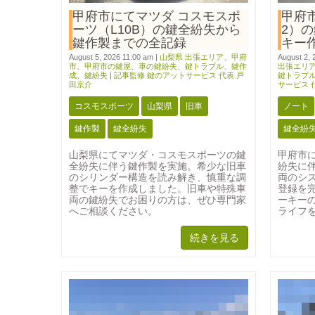
甲府市にてマツダ コスモスポ
甲府
ーツ（L10B）の鍵全紛失から
2）
鍵作製までの全記録
キー
August 5, 2026 11:00 am
|
山梨県 出張エリア
、
甲府
August 2, 
市
、
甲府市の鍵屋
、
車の鍵紛失
、
鍵トラブル
、
鍵作
出張エリ
成
、
鍵紛失
|
記事監修 鍵のアットサービス 代表 戸
鍵トラブ
田京介
サービス 
コスモスポーツ
山梨県
旧車
ノート
鍵作製
鍵全紛失
鍵全紛
山梨県にてマツダ・コスモスポーツの鍵
甲府市に
全紛失に伴う鍵作製を実施。希少な旧車
紛失に
のシリンダー構造を読み解き、慎重な調
両のシ
整でキーを作成しました。旧車や特殊車
登録を
両の鍵紛失でお困りの方は、ぜひ専門家
ーキー
へご相談ください。
ライフ
続きを見る