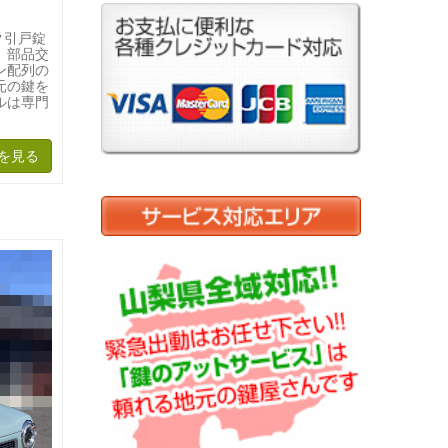
ク引戸錠
。部品交
ン配列の
元の鍵を
ルは専門
を見る