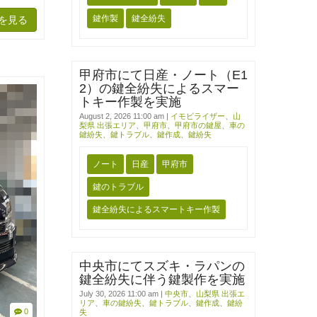
鍵作製
鍵全紛失
を見る
甲府市にて日産・ノート（E1
2）の鍵全紛失によるスマー
トキー作製を実施
August 2, 2026 11:00 am
|
イモビライザー
、
山
梨県 出張エリア
、
甲府市
、
甲府市の鍵屋
、
車の
鍵紛失
、
鍵トラブル
、
鍵作成
、
鍵紛失
ノート
日産
甲府市
鍵のトラブル
鍵全紛失によるスマートキー作製
中央市にてスズキ・ラパンの
鍵全紛失に伴う鍵製作を実施
July 30, 2026 11:00 am
|
中央市
、
山梨県 出張エ
リア
、
車の鍵紛失
、
鍵トラブル
、
鍵作成
、
鍵紛
0
失