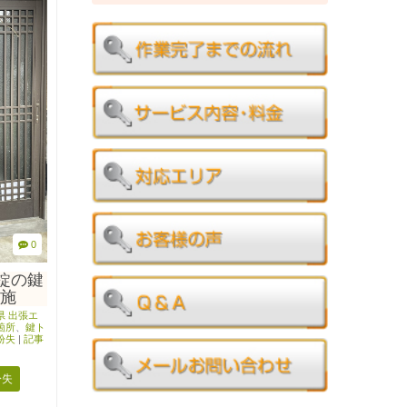
0
錠の鍵
施
県 出張エ
箇所
、
鍵ト
紛失
|
記事
紛失