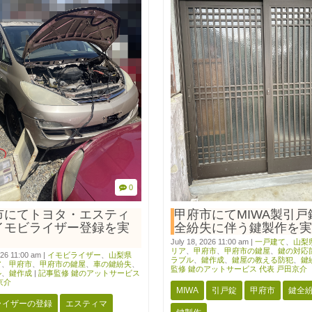
0
市にてトヨタ・エスティ
甲府市にてMIWA製引戸
イモビライザー登録を実
全紛失に伴う鍵製作を実
July 18, 2026 11:00 am
|
一戸建て
、
山梨
リア
、
甲府市
、
甲府市の鍵屋
、
鍵の対応
026 11:00 am
|
イモビライザー
、
山梨県
ラブル
、
鍵作成
、
鍵屋の教える防犯
、
鍵
ア
、
甲府市
、
甲府市の鍵屋
、
車の鍵紛失
、
監修 鍵のアットサービス 代表 戸田京介
ル
、
鍵作成
|
記事監修 鍵のアットサービス
京介
MIWA
引戸錠
甲府市
鍵全
ライザーの登録
エスティマ