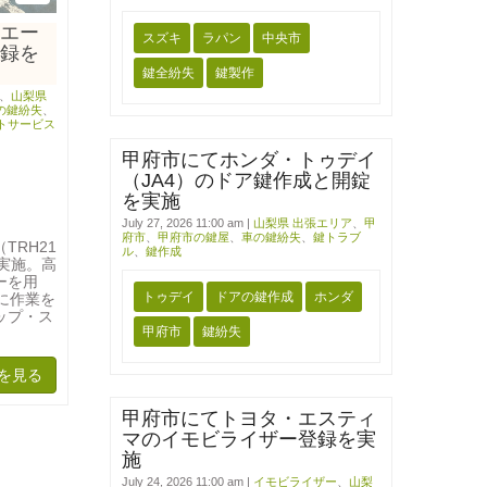
エー
スズキ
ラパン
中央市
録を
鍵全紛失
鍵製作
、
山梨県
の鍵紛失
、
トサービス
甲府市にてホンダ・トゥデイ
（JA4）のドア鍵作成と開錠
を実施
July 27, 2026 11:00 am
|
山梨県 出張エリア
、
甲
府市
、
甲府市の鍵屋
、
車の鍵紛失
、
鍵トラブ
TRH21
ル
、
鍵作成
実施。高
ーを用
トゥデイ
ドアの鍵作成
ホンダ
に作業を
ップ・ス
甲府市
鍵紛失
。
を見る
甲府市にてトヨタ・エスティ
マのイモビライザー登録を実
施
July 24, 2026 11:00 am
|
イモビライザー
、
山梨