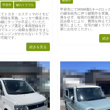
鍵製作
甲府市
鍵のトラブル
甲府市にてMIWA製1キー2ロッ
の鍵全紛失に伴う鍵製作を実施
にてトヨタ・エスティマのイモビ
換をせず、錠前の分解洗浄とピ
ー登録を実施。レッカー搬送され
読み取りにより、費用を抑えて
の鍵にチップが不足していたた
復元しました。住宅の鍵トラブ
切なチップ選定と車両登録を行
家にお任せください。
5分でエンジン始動を復旧させまし
のエンジンがかからないトラブル
応可能です。
続き
続きを見る