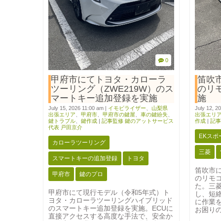
0
甲府市にてトヨタ・カローラ
笛吹
ツーリング（ZWE219W）のス
のリ
マートキー追加登録を実施
施
July 15, 2026 11:00 am
|
イモビライザー
、
山梨県
July 12, 2
出張エリア
、
甲府市
、
甲府市の鍵屋
、
車の鍵紛失
、
出張エリ
鍵トラブル
、
鍵作成
|
記事監修 鍵のアットサービス
作成
|
記事
代表 戸田京介
EKスポ
カローラツーリング
三菱
スマートキーの追加登録
トヨタ
笛吹市に
甲府市
鍵のプロ
のリモ
た。三
甲府市にて現行モデル（令和5年式）ト
し、短
ヨタ・カローラツーリングハイブリッド
に作業
のスマートキー追加登録を実施。ECUに
お困り
直接アクセスする高度な手法で、安全か