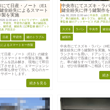
市にて日産・ノート（E1
中央市にてスズキ・ラパ
の鍵全紛失によるスマート
鍵全紛失に伴う鍵製作を
作製を実施
July 30, 2026 11:00 am
|
中央市
、
山梨県
ア
、
車の鍵紛失
、
鍵トラブル
、
鍵作成
、
2026 11:00 am
|
イモビライザー
、
山梨県
事監修 鍵のアットサービス 代表 戸田京
ア
、
甲府市
、
甲府市の鍵屋
、
車の鍵紛失
、
ル
、
鍵作成
、
鍵紛失
|
記事監修 鍵のアット
スズキ
ラパン
中央市
鍵全
代表 戸田京介
日産
甲府市
鍵のトラブル
鍵製作
失によるスマートキー作製
中央市にてスズキ・ラパン（HE
鍵全紛失に伴う鍵製作を実施。M
て日産・ノート（E12）の鍵全
ランクキーを用い、ドアシリン
伴うスマートキー作製を実施。車
の読み取りで迅速にキーを復元
ステムを読み解き、現地にて即日
た。車の鍵をすべて紛失してお
完了させました。エマージェンシ
は、ぜひ出張鍵屋へご相談くだ
の作製も併せて行い、安心のカー
をサポートします。
続き
続きを見る