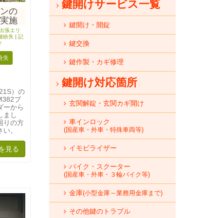
鍵開けサービス一覧
ンの
実施
鍵開け・開錠
 出張エリ
鍵紛失
|
記
介
鍵交換
紛失
鍵作製・カギ修理
鍵開け対応箇所
21S）の
382ブ
玄関解錠・玄関カギ開け
ダーから
しまし
車インロック
困りの方
(国産車・外車・特殊車両等)
さい。
イモビライザー
を見る
バイク・スクーター
(国産車・外車・３輪バイク等)
金庫
(小型金庫～業務用金庫まで)
その他鍵のトラブル