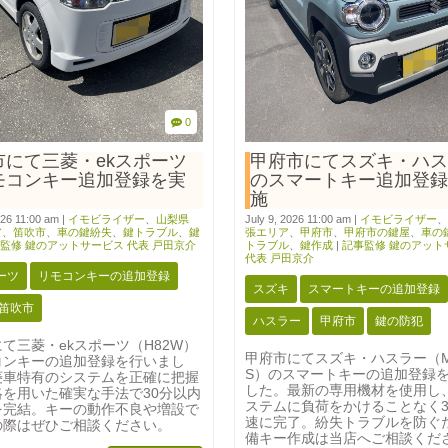
0
市にて三菱・ekスポーツ
甲府市にてスズキ・ハス
モコンキー追加登録を実
のスマートキー追加登録
施
026 11:00 am
|
イモビライザー
、
山梨県
July 9, 2026 11:00 am
|
イモビライザー
、
ア
、
笛吹市
、
車の鍵紛失
、
鍵トラブル
、
鍵
張エリア
、
甲府市
、
甲府市の鍵屋
、
車の
監修 鍵のアットサービス 代表 戸田京介
トラブル
、
鍵作成
|
記事監修 鍵のアット
代表 戸田京介
ーツ
リモコンキーの追加登録
スズキ
スマートキーの追加登録
笛吹市
ハスラー
甲府市
鍵の防犯
て三菱・ekスポーツ（H82W）
甲府市にてスズキ・ハスラー（M
コンキーの追加登録を行いまし
S）のスマートキーの追加登録
菱車特有のシステムを正確に把握
した。最新の専用機材を使用し
絡を用いた確実な手法で30分以内
ステムに負荷をかけることなく3
を完結。キーの動作不良や増設で
速に完了。紛失トラブルを防ぐ
の際はぜひご相談ください。
備キー作成は当店へご相談くだ