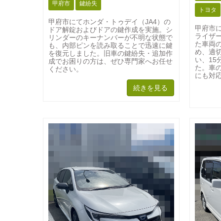
甲府市
鍵紛失
トヨタ
甲府市にてホンダ・トゥデイ（JA4）の
甲府市
ドア解錠およびドアの鍵作成を実施。シ
ライザ
リンダーのキーナンバーが不明な状態で
た車両
も、内部ピンを読み取ることで迅速に鍵
め、適
を復元しました。旧車の鍵紛失・追加作
い、1
成でお困りの方は、ぜひ専門家へお任せ
た。車
ください。
にも対
続きを見る