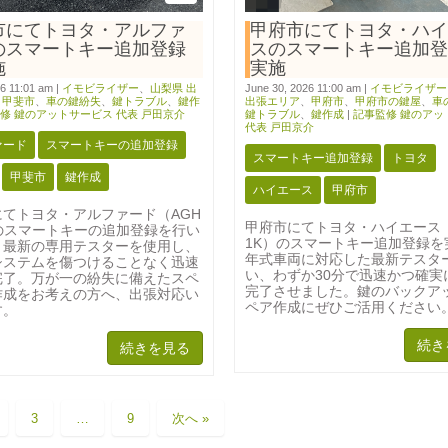
市にてトヨタ・アルファ
甲府市にてトヨタ・ハイ
のスマートキー追加登録
スのスマートキー追加登
施
実施
26 11:01 am
|
イモビライザー
、
山梨県 出
June 30, 2026 11:00 am
|
イモビライザー
、
甲斐市
、
車の鍵紛失
、
鍵トラブル
、
鍵作
出張エリア
、
甲府市
、
甲府市の鍵屋
、
車
修 鍵のアットサービス 代表 戸田京介
鍵トラブル
、
鍵作成
|
記事監修 鍵のアッ
代表 戸田京介
ァード
スマートキーの追加登録
スマートキー追加登録
トヨタ
甲斐市
鍵作成
ハイエース
甲府市
にてトヨタ・アルファード（AGH
甲府市にてトヨタ・ハイエース（
）のスマートキーの追加登録を行い
1K）のスマートキー追加登録を
。最新の専用テスターを使用し、
年式車両に対応した最新テスタ
システムを傷つけることなく迅速
い、わずか30分で迅速かつ確実
完了。万が一の紛失に備えたスペ
完了させました。鍵のバックア
作成をお考えの方へ、出張対応い
ペア作成にぜひご活用ください
す。
続き
続きを見る
3
…
9
次へ »