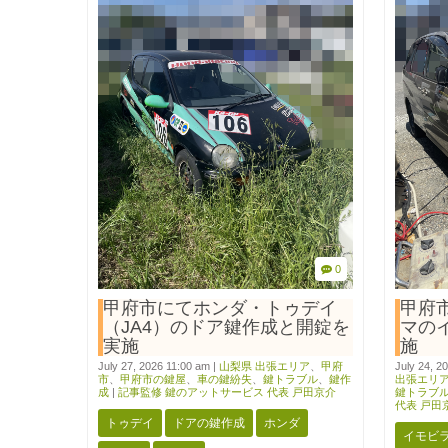
0
甲府市にてホンダ・トゥデイ
甲府
（JA4）のドア鍵作成と開錠を
マの
実施
施
July 27, 2026 11:00 am
|
山梨県 出張エリア
、
甲府
July 24, 2
市
、
甲府市の鍵屋
、
車の鍵紛失
、
鍵トラブル
、
鍵作
出張エリ
成
|
記事監修 鍵のアットサービス 代表 戸田京介
鍵トラブ
代表 戸田
トゥデイ
ドアの鍵作成
ホンダ
イモビ