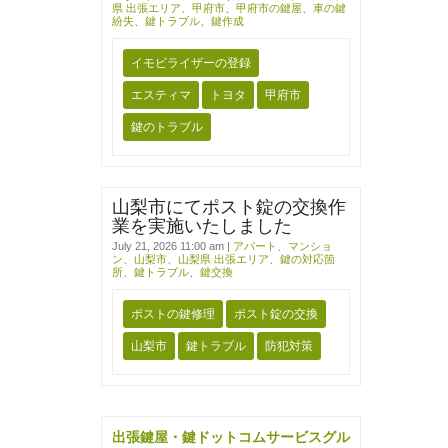
県 出張エリア
、
甲府市
、
甲府市の鍵屋
、
車の鍵
紛失
、
鍵トラブル
、
鍵作成
イモビライザーの登録
エスティマ
トヨタ
甲府市
鍵のトラブル
山梨市にてポスト錠の交換作
業を実施いたしました
July 21, 2026 11:00 am
|
アパート
、
マンショ
ン
、
山梨市
、
山梨県 出張エリア
、
鍵の対応箇
所
、
鍵トラブル
、
鍵交換
ポストの鍵修理
ポスト錠の交換
山梨市
鍵トラブル
防犯対策
出張鍵屋・鍵ドットコムサービスグル