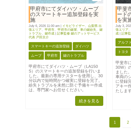
甲府市にてダイハツ・ムーブ
甲斐
のスマートキー追加登録を実
ード
施
を実
July 6, 2026 11:00 am
|
イモビライザー
、
山梨県 出
July 3, 20
張エリア
、
甲府市
、
甲府市の鍵屋
、
車の鍵紛失
、
鍵
張エリア
トラブル
、
鍵作成
|
記事監修 鍵のアットサービス
成
|
記事監
代表 戸田京介
アルフ
スマートキーの追加登録
ダイハツ
トヨタ
ムーブ
甲府市
鍵のトラブル
甲斐市
甲府市にてダイハツ・ムーブ（LA150
30W
S）のスマートキーの追加登録を行いま
ました
した。最新の専用テスターを使用し、30
車両の
分以内で短時間かつ確実に登録を完了。
に登録
紛失トラブルを未然に防ぐ予備キー作成
アキー
は、専門家へお任せください。
たしま
続きを見る
1
2