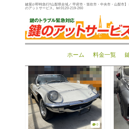
鍵屋が即時急行!!山梨県全域／ 甲府市・笛吹市・中央市・山梨市
のアットサービス。
tel:0120-219-260
鍵作成
ホーム
料金一覧
0