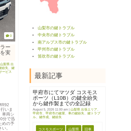
山梨市の鍵トラブル
中央市の鍵トラブル
0
南アルプス市の鍵トラブル
ラー
甲州市の鍵トラブル
を実
笛吹市の鍵トラブル
山梨県 出
鍵紛失
、
鍵
サービス
最新記事
甲府市にてマツダ コスモス
ポーツ（L10B）の鍵全紛失
から鍵作製までの全記録
R92
を行いま
August 5, 2026 11:00 am
|
山梨県 出張エリア
、
甲府市
、
甲府市の鍵屋
、
車の鍵紛失
、
鍵トラブ
、車両シ
ル
、
鍵作成
、
鍵紛失
0分で迅
ための予
さい。
コスモスポーツ
山梨県
旧車