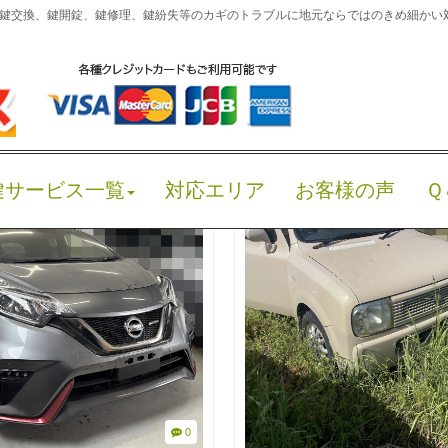
】 鍵交換、鍵開錠、鍵修理、鍵紛失等のカギのトラブルに地元ならではのきめ細かい
鍵サービス一覧
対応エリア
お客様の声
Ｑ
0